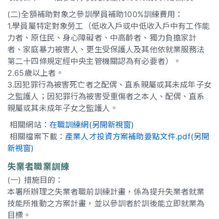
(二)全額補助對象之參訓學員補助100%訓練費用：
1.學員屬特定對象勞工（低收入戶或中低收入戶中有工作能
力者、原住民、身心障礙者、中高齡者、獨力負擔家計
者、家庭暴力被害人、更生受保護人及其他依就業服務法
第二十四條規定經中央主管機關認為有必要者）。
2.65歲以上者。
3.因犯罪行為被害死亡者之配偶、直系親屬或其未成年子女
之監護人；因犯罪行為被害受重傷者之本人、配偶、直系
親屬或其未成年子女之監護人。
相關網站：
在職訓練網(另開新視窗)
相關檔案下載：
產業人才投資方案補助要點文件.pdf(另開
新視窗)
失業者職業訓練
(一) 措施目的：
本署所辦理之失業者職前訓練計畫，係為提升失業者就業
技能所推動之方案計畫，並以參訓者於訓後能立即就業為
目標。