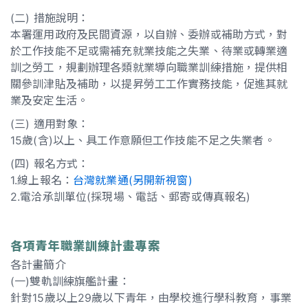
(二) 措施說明：
本署運用政府及民間資源，以自辦、委辦或補助方式，對
於工作技能不足或需補充就業技能之失業、待業或轉業適
訓之勞工，規劃辦理各類就業導向職業訓練措施，提供相
關參訓津貼及補助，以提昇勞工工作實務技能，促進其就
業及安定生活。
(三) 適用對象：
15歲(含)以上、具工作意願但工作技能不足之失業者。
(四) 報名方式：
1.線上報名：
台灣就業通(另開新視窗)
2.電洽承訓單位(採現場、電話、郵寄或傳真報名)
各項青年職業訓練計畫專案
各計畫簡介
(一)雙軌訓練旗艦計畫：
針對15歲以上29歲以下青年，由學校進行學科教育，事業