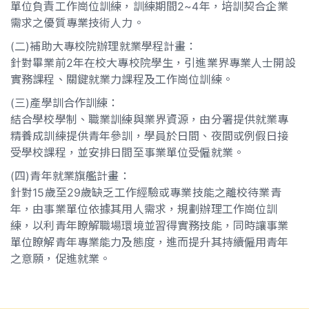
單位負責工作崗位訓練，訓練期間2~4年，培訓契合企業
需求之優質專業技術人力。
(二)補助大專校院辦理就業學程計畫：
針對畢業前2年在校大專校院學生，引進業界專業人士開設
實務課程、關鍵就業力課程及工作崗位訓練。
(三)產學訓合作訓練：
結合學校學制、職業訓練與業界資源，由分署提供就業專
精養成訓練提供青年參訓，學員於日間、夜間或例假日接
受學校課程，並安排日間至事業單位受僱就業。
(四)青年就業旗艦計畫：
針對15歲至29歲缺乏工作經驗或專業技能之離校待業青
年，由事業單位依據其用人需求，規劃辦理工作崗位訓
練，以利青年瞭解職場環境並習得實務技能，同時讓事業
單位瞭解青年專業能力及態度，進而提升其持續僱用青年
之意願，促進就業。